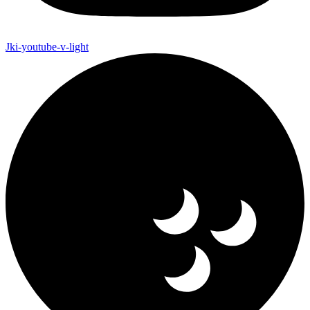
Jki-youtube-v-light