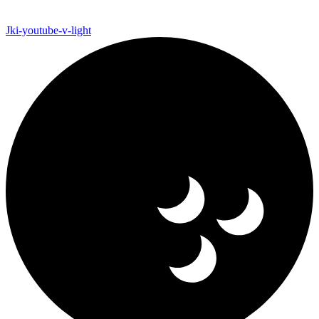
Jki-youtube-v-light