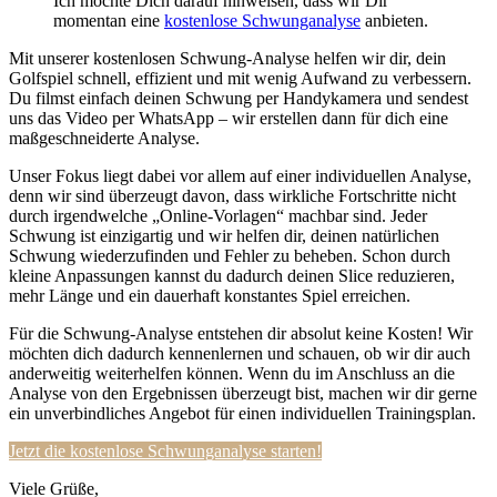
Ich möchte Dich darauf hinweisen, dass wir Dir
momentan eine
kostenlose Schwunganalyse
anbieten.
Mit unserer kostenlosen Schwung-Analyse helfen wir dir, dein
Golfspiel schnell, effizient und mit wenig Aufwand zu verbessern.
Du filmst einfach deinen Schwung per Handykamera und sendest
uns das Video per WhatsApp – wir erstellen dann für dich eine
maßgeschneiderte Analyse.
Unser Fokus liegt dabei vor allem auf einer individuellen Analyse,
denn wir sind überzeugt davon, dass wirkliche Fortschritte nicht
durch irgendwelche „Online-Vorlagen“ machbar sind. Jeder
Schwung ist einzigartig und wir helfen dir, deinen natürlichen
Schwung wiederzufinden und Fehler zu beheben. Schon durch
kleine Anpassungen kannst du dadurch deinen Slice reduzieren,
mehr Länge und ein dauerhaft konstantes Spiel erreichen.
Für die Schwung-Analyse entstehen dir absolut keine Kosten! Wir
möchten dich dadurch kennenlernen und schauen, ob wir dir auch
anderweitig weiterhelfen können. Wenn du im Anschluss an die
Analyse von den Ergebnissen überzeugt bist, machen wir dir gerne
ein unverbindliches Angebot für einen individuellen Trainingsplan.
Jetzt die kostenlose Schwunganalyse starten!
Viele Grüße,