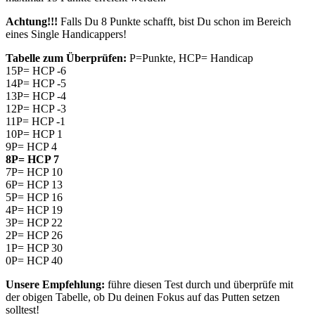
Achtung!!!
Falls Du 8
Punkte schafft, bist Du schon im Bereich
eines Single Handicappers!
Tabelle zum Überprüfen:
P=Punkte, HCP= Handicap
15P= HCP -6
14P= HCP -5
13P= HCP -4
12P= HCP -3
11P= HCP -1
10P= HCP 1
9P= HCP 4
8P= HCP 7
7P= HCP 10
6P= HCP 13
5P= HCP 16
4P= HCP 19
3P= HCP 22
2P= HCP 26
1P= HCP 30
0P= HCP 40
Unsere Empfehlung:
führe diesen Test durch und überprüfe mit
der obigen Tabelle, ob Du deinen Fokus auf das Putten setzen
solltest!