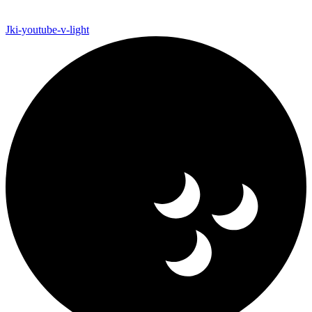
Jki-youtube-v-light